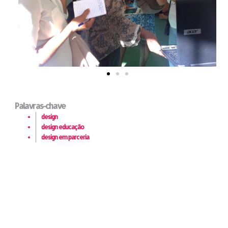
Palavras-chave
design
design educação
design em parceria
Educadores são tomenses e equipe do LIDE no Morro
Santa Marta